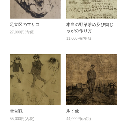
足立区のマサコ
本当の野菜炒め及び肉じ
ゃがの作り方
27,000円(内税)
11,000円(内税)
歩く像
雪合戦
44,000円(内税)
55,000円(内税)