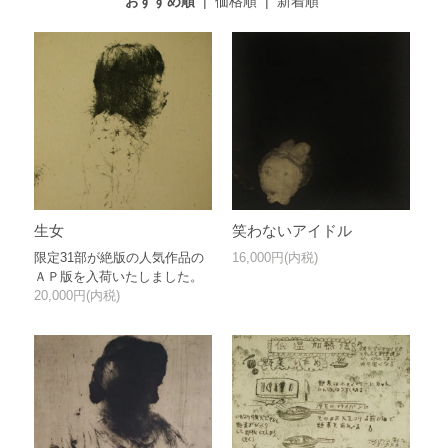
おすすめ順
|
価格順
|
新着順
生女
笑わないアイドル
限定31部が絶版の人気作品の
16,000円(内税)
ＡＰ版を入荷いたしました。
20,000円(内税)